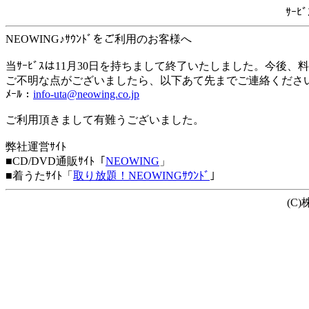
ｻｰ
NEOWING♪ｻｳﾝﾄﾞをご利用のお客様へ
当ｻｰﾋﾞｽは11月30日を持ちまして終了いたしました。今後
ご不明な点がございましたら、以下あて先までご連絡くださ
ﾒｰﾙ：
info-uta@neowing.co.jp
ご利用頂きまして有難うございました。
弊社運営ｻｲﾄ
■CD/DVD通販ｻｲﾄ「
NEOWING
」
■着うたｻｲﾄ「
取り放題！NEOWINGｻｳﾝﾄﾞ
」
(C)